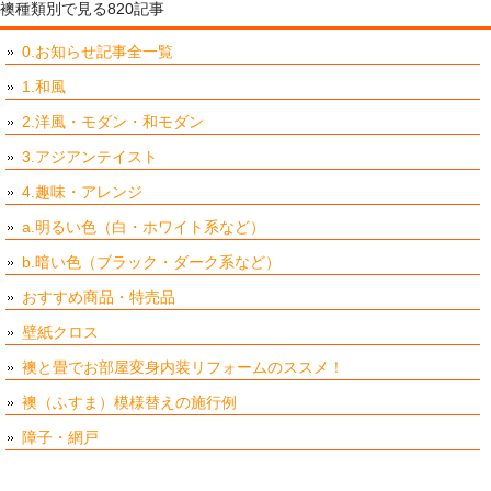
襖種類別で見る820記事
0.お知らせ記事全一覧
1.和風
2.洋風・モダン・和モダン
3.アジアンテイスト
4.趣味・アレンジ
a.明るい色（白・ホワイト系など）
b.暗い色（ブラック・ダーク系など）
おすすめ商品・特売品
壁紙クロス
襖と畳でお部屋変身内装リフォームのススメ！
襖（ふすま）模様替えの施行例
障子・網戸