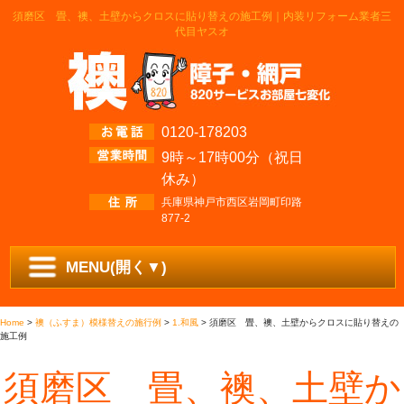
須磨区 畳、襖、土壁からクロスに貼り替えの施工例｜内装リフォーム業者三
代目ヤスオ
0120-178203
9時～17時00分（祝日
休み）
兵庫県神戸市西区岩岡町印路
877-2
MENU(開く▼)
Home
>
襖（ふすま）模様替えの施行例
>
1.和風
>
須磨区 畳、襖、土壁からクロスに貼り替えの
施工例
須磨区 畳、襖、土壁か